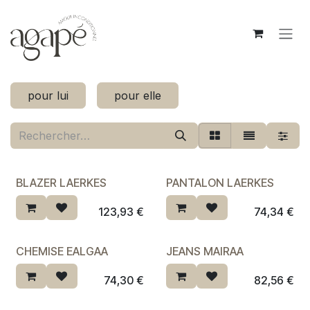
Se rendre au contenu
pour lui
pour elle
BLAZER LAERKES
PANTALON LAERKES
Dernière chance ♡
123,93
€
74,34
€
CHEMISE EALGAA
JEANS MAIRAA
74,30
€
82,56
€