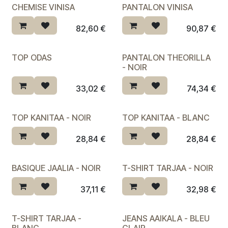
CHEMISE VINISA
PANTALON VINISA
82,60
€
90,87
€
TOP ODAS
PANTALON THEORILLA
Dernière chance ♡
- NOIR
33,02
€
74,34
€
TOP KANITAA - NOIR
TOP KANITAA - BLANC
28,84
€
28,84
€
BASIQUE JAALIA - NOIR
T-SHIRT TARJAA - NOIR
Dernière chance ♡
Dernière chance ♡
37,11
€
32,98
€
T-SHIRT TARJAA -
JEANS AAIKALA - BLEU