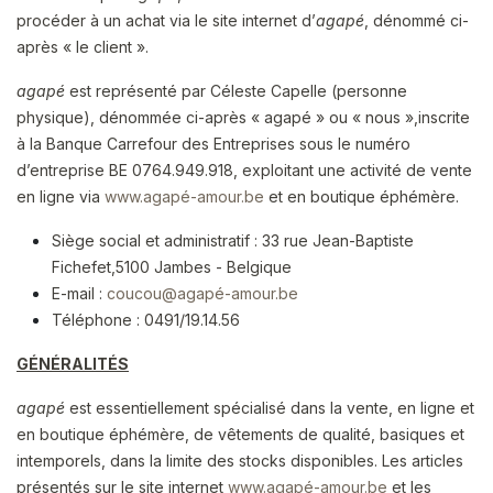
procéder à un achat via le site internet d’
agapé
, dénommé ci-
après « le client ».
agapé
est représenté par Céleste Capelle (personne
physique), dénommée ci-après « agapé » ou « nous »,
inscrite
à la Banque Carrefour des Entreprises sous le numéro
d’entreprise BE
0764.949.918, exploitant une activité de vente
en ligne via
www.agapé-amour.be
et en boutique éphémère.
Siège social et administratif :
33 rue Jean-Baptiste
​
Fichefet,
5100 Jambes -
Belgique
E-mail :
coucou@agapé-amour.be
Téléphone : 0491/19.14.56
GÉNÉRALITÉS
agapé
est essentiellement spécialisé dans la vente, en ligne et
en boutique éphémère, de vêtements de qualité, basiques et
intemporels, dans la limite des stocks disponibles. Les articles
présentés sur le site internet
www.agapé-amour.be
et les