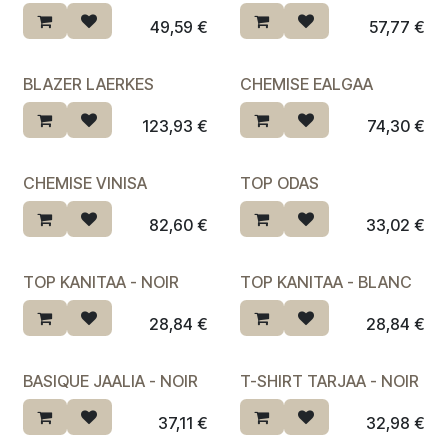
Dernière chance ♡
Dernière chance ♡
49,59
€
57,77
€
BLAZER LAERKES
CHEMISE EALGAA
Dernière chance ♡
123,93
€
74,30
€
CHEMISE VINISA
TOP ODAS
Dernière chance ♡
82,60
€
33,02
€
TOP KANITAA - NOIR
TOP KANITAA - BLANC
28,84
€
28,84
€
BASIQUE JAALIA - NOIR
T-SHIRT TARJAA - NOIR
Dernière chance ♡
Dernière chance ♡
37,11
€
32,98
€