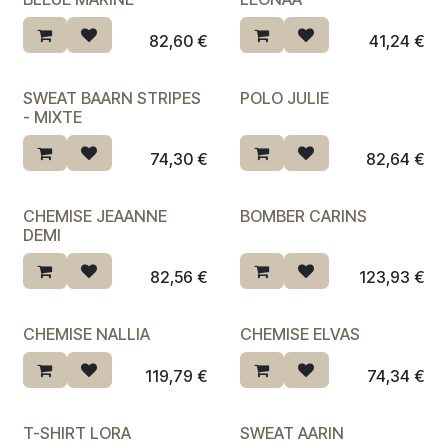
Dernière chance ♡
82,60
€
41,24
€
SWEAT BAARN STRIPES
POLO JULIE
- MIXTE
74,30
€
82,64
€
CHEMISE JEAANNE
BOMBER CARINS
DEMI
82,56
€
123,93
€
CHEMISE NALLIA
CHEMISE ELVAS
Dernière chance ♡
119,79
€
74,34
€
T-SHIRT LORA
SWEAT AARIN