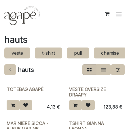
Se rendre au contenu
hauts
veste
t-shirt
pull
chemise
hauts
TOTEBAG AGAPÉ
VESTE OVERSIZE
DRAAPY
4,13
€
123,88
€
MARINIÈRE SICCA -
TSHIRT GIANNA
BLEUE MARINE
LEONAA