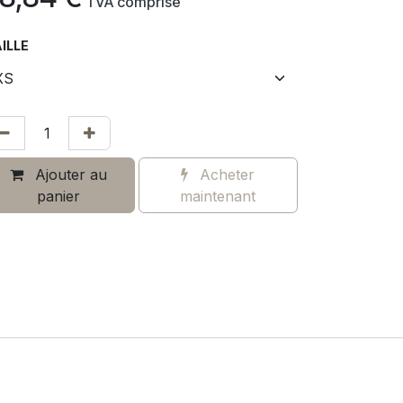
​
TVA comprise
ILLE
Ajouter au
Acheter
panier
maintenant