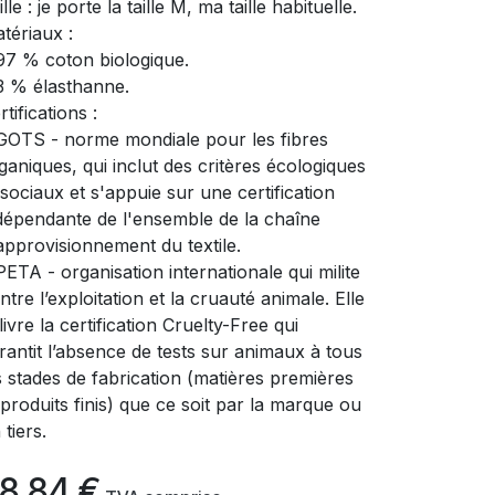
ille : je porte la taille M, ma taille habituelle.
tériaux :
97 % coton biologique.
3 % élasthanne.
rtifications :
GOTS - norme mondiale pour les fibres
ganiques, qui inclut des critères écologiques
 sociaux et s'appuie sur une certification
dépendante de l'ensemble de la chaîne
approvisionnement du textile.
PETA - organisation internationale qui milite
ntre l’exploitation et la cruauté animale. Elle
livre la certification Cruelty-Free qui
rantit l’absence de tests sur animaux à tous
s stades de fabrication (matières premières
 produits finis) que ce soit par la marque ou
 tiers.
8,84
€