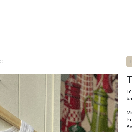
elle
pour lui
marques
conseils
événements
à p
C
T
Le
ba
M
Pr
Be