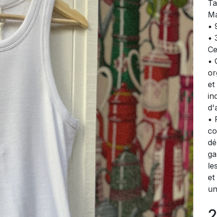
Ta
Ma
• 
• 
Ce
• 
or
et
in
d'
• 
co
dé
ga
le
et
un
2