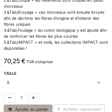
2.&Tab;Coupe = les vêtements sont coupés en petits
morceaux
3.&Tab;Broyage = ces morceaux sont ensuite broyés
afin de déchirer les fibres d’origine et d’obtenir des
fibres uniques
4.&Tab;Foulage = du coton biologique y est ajouté afin
de renforcer les fibres les plus courtes
5.&Tab;IMPACT = et voilà, les collections IMPACT sont
disponibles !
70,25
€
​
TVA comprise
TAILLE
Ajouter au panier
Acheter maintenant