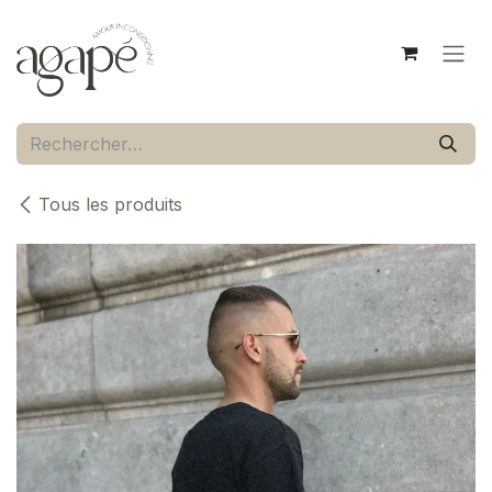
Se rendre au contenu
Tous les produits