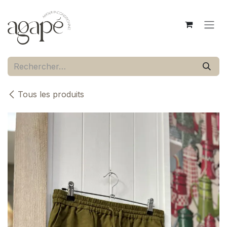
Se rendre au contenu
Tous les produits