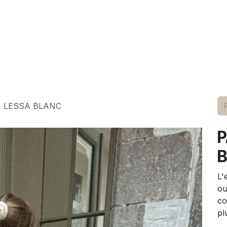
elle
pour lui
marques
conseils
événements
à p
 LESSA BLANC
P
L'
ou
co
pl