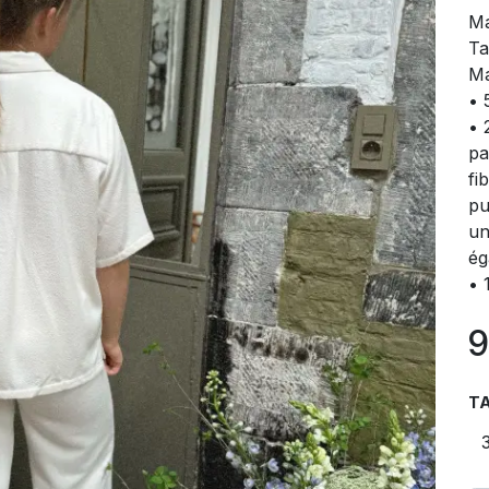
Ma
Ta
Ma
• 
• 
pa
fi
pu
un
ég
• 
9
TA