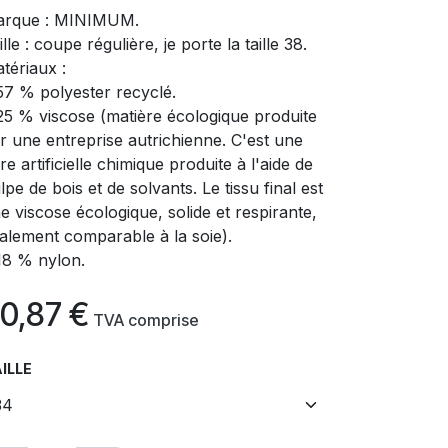
rque : MINIMUM.
ille : coupe régulière, je porte la taille 38.
tériaux :
57 % polyester recyclé.
25 % viscose (matière écologique produite
r une entreprise autrichienne. C'est une
bre artificielle chimique produite à l'aide de
lpe de bois et de solvants. Le tissu final est
e viscose écologique, solide et respirante,
alement comparable à la soie).
18 % nylon.
0,87
€
​
TVA comprise
ILLE