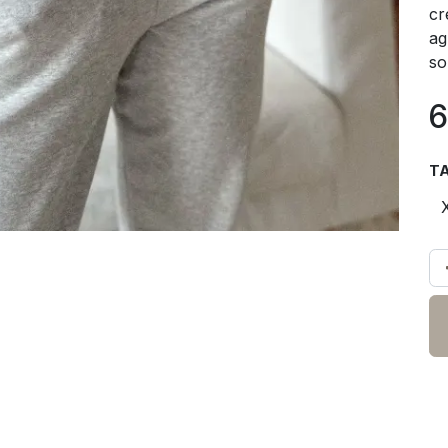
cr
ag
so
6
TA