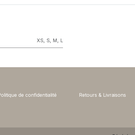
XS
,
S
,
M
,
L
olitique de confidentialité
Retours & Livraisons