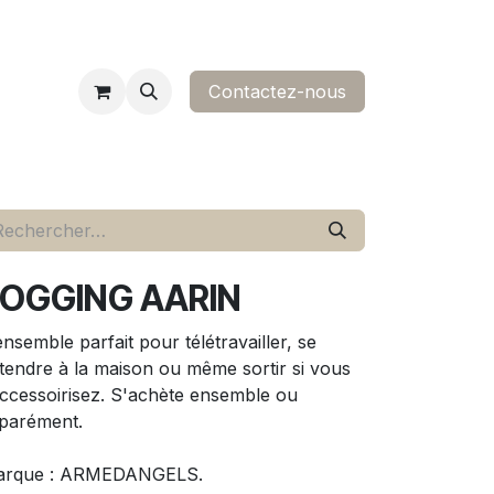
Contactez-nous​
ropos
contact
OGGING AARIN
ensemble parfait pour télétravailler, se
tendre à la maison ou même sortir si vous
accessoirisez. S'achète ensemble ou
parément.
arque : ARMEDANGELS.