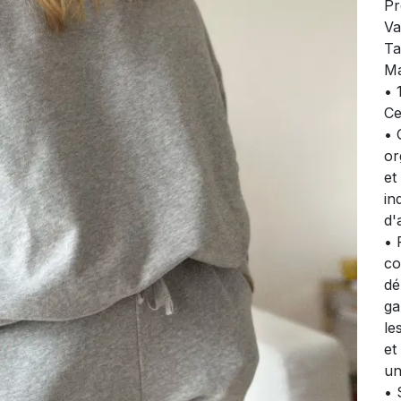
Pr
Va
Ta
Ma
• 
Ce
• 
or
et
in
d'
• 
co
dé
ga
le
et
un
• 