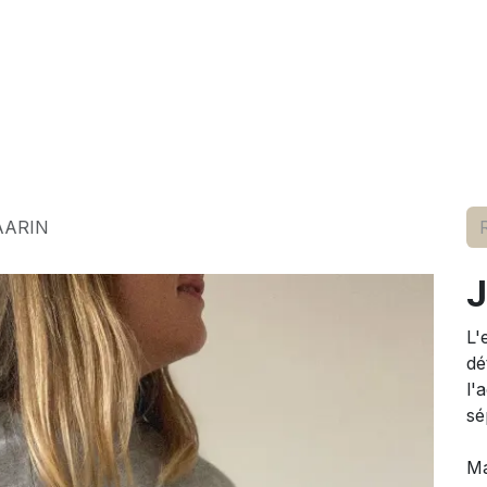
elle
pour lui
marques
conseils
événements
à p
AARIN
J
L'
dé
l'
sé
M