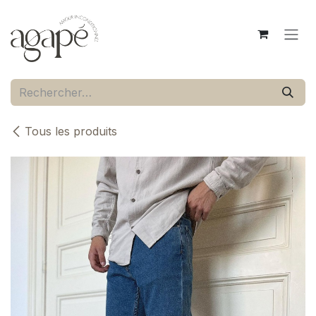
Se rendre au contenu
Tous les produits