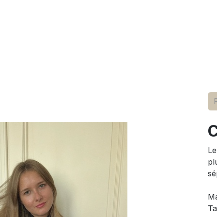
elle
pour lui
marques
conseils
événements
à p
C
Le
pl
sé
Ma
Ta