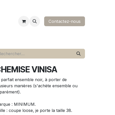
Contactez-nous​
ropos
contact
HEMISE VINISA
 parfait ensemble noir, à porter de
usieurs manières (s'achète ensemble ou
parément).
rque : MINIMUM.
ille : coupe loose, je porte la taille 38.