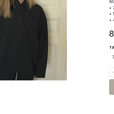
Ma
• 
• 
• 
8
TA