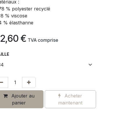
tériaux :
78 % polyester recyclé
18 % viscose
4 % élasthanne
2,60
€
​
TVA comprise
ILLE
Ajouter au
Acheter
panier
maintenant