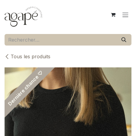
Se rendre au contenu
Tous les produits
Dernière chance ♡