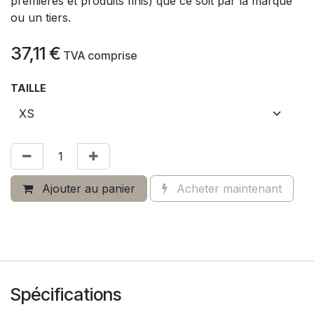
premières et produits finis) que ce soit par la marque
ou un tiers.
37,11
€
​
TVA comprise
TAILLE
Ajouter au panier
Acheter maintenant
Spécifications